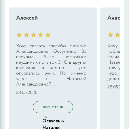
Алексей
Анастас
Хочу сказать спасибо Наталье
Хочу о
Александровне Осауленко. За
поблагод
плечами было несколько
врача-эм
неудачных попыток ЭКО в других
Наталью 
клиниках, и честно — уже
году у на
опускались руки. Но именно
чудо — н
здесь, с Натальей
долгожданн
Александровной,...
28.05.2026
28.05.2026
весь отзыв