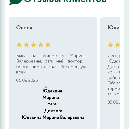
Олеся
Юлия
Была на приеме у Марины
Сегодня д
Валерьевны, отличный доктор ,
Юдахиной
очень внимательная . Рекомендую
Докто
всем !
коммент
действия,
06.08.2026
Объясня
терминов
языком....
05.08.2026
Доктор:
Юдахина Марина Валерьевна