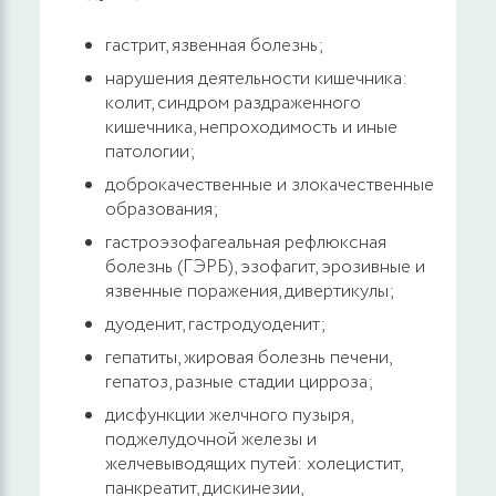
Прием (осмотр, консультация) врача-
гастроэнтеролога (гепатолога) повторный
гастрит, язвенная болезнь;
2500 руб.
нарушения деятельности кишечника:
ЗАПИСАТЬСЯ
колит, синдром раздраженного
кишечника, непроходимость и иные
Прием (осмотр, консультация) врача-
патологии;
колопроктолога первичный
доброкачественные и злокачественные
образования;
2500 руб.
ЗАПИСАТЬСЯ
гастроэзофагеальная рефлюксная
болезнь (ГЭРБ), эзофагит, эрозивные и
язвенные поражения, дивертикулы;
Прием (осмотр, консультация) врача-
колопроктолога повторный
дуоденит, гастродуоденит;
гепатиты, жировая болезнь печени,
2500 руб.
ЗАПИСАТЬСЯ
гепатоз, разные стадии цирроза;
дисфункции желчного пузыря,
Прием (осмотр, консультация) врача-
поджелудочной железы и
желчевыводящих путей: холецистит,
колопроктолога первичный, доктора
панкреатит, дискинезии,
медицинских наук