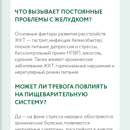
1800 руб.
ЗАПИСАТЬСЯ
ЧТО ВЫЗЫВАЕТ ПОСТОЯННЫЕ
ПРОБЛЕМЫ С ЖЕЛУДКОМ?
Дуплексное сканирование артерий почек
Основные факторы развития расстройств
2100 руб.
ЗАПИСАТЬСЯ
ЖКТ ― гастрит, инфекция Хеликобактер,
плохое питание, депрессия и стрессы,
бесконтрольный прием НПВП, алкоголь,
Дуплексное сканирование артерий почек,
курение. Также влияют хронические
ведущим специалистом
заболевания ЖКТ, гормональные нарушения и
нерегулярный режим питания.
2500 руб.
ЗАПИСАТЬСЯ
МОЖЕТ ЛИ ТРЕВОГА ПОВЛИЯТЬ
Дуплексное сканирование сосудов
НА ПИЩЕВАРИТЕЛЬНУЮ
гепатобиллиарной зоны
СИСТЕМУ?
1800 руб.
ЗАПИСАТЬСЯ
Да ― на фоне стресса нередко обостряются
хронические болезни, появляются
неприятные симптомы: дискомфорт в животе,