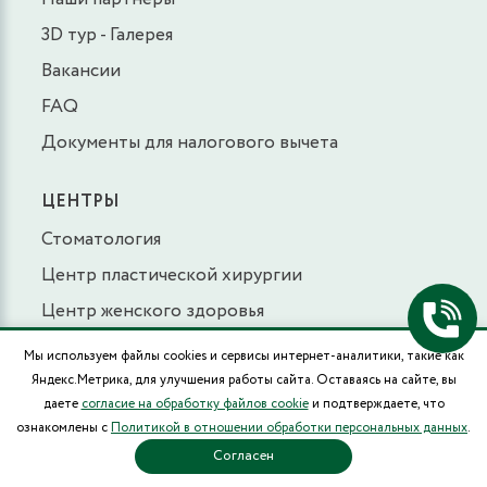
3D тур - Галерея
Ультразвуковое исследование матки и
Вакансии
придатков (трансвагинальное)
FAQ
3400 руб.
ЗАПИСАТЬСЯ
Документы для налогового вычета
Ультразвуковое исследование матки и
ЦЕНТРЫ
придатков (трансвагинальное), ведущим
Стоматология
специалистом
Центр пластической хирургии
3600 руб.
ЗАПИСАТЬСЯ
Центр женского здоровья
Центр урологии
Мы используем файлы cookies и сервисы интернет-аналитики, такие как
Ультразвуковое исследование матки и
Центр сосудистой и эндоваскулярной
Яндекс.Метрика, для улучшения работы сайта. Оставаясь на сайте, вы
придатков трансвагинальное, ведущим
хирургии
даете
согласие на обработку файлов cookie
и подтверждаете, что
специалистом
ознакомлены с
Политикой в отношении обработки персональных данных
.
Центр травматологии и ортопедии
Согласен
3600 руб.
ЗАПИСАТЬСЯ
Детская клиника СОВЁНОК