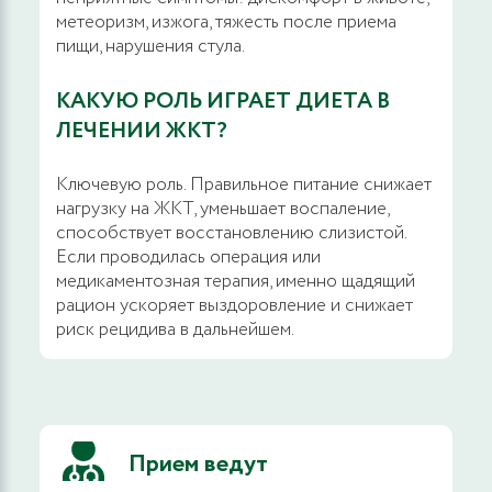
Дуплексное сканирование сосудов
метеоризм, изжога, тяжесть после приема
гепатобиллиарной зоны, ведущим
пищи, нарушения стула.
специалистом
КАКУЮ РОЛЬ ИГРАЕТ ДИЕТА В
1800 руб.
ЗАПИСАТЬСЯ
ЛЕЧЕНИИ ЖКТ?
Ультразвуковое сопровождение при
Ключевую роль. Правильное питание снижает
манипуляциях
нагрузку на ЖКТ, уменьшает воспаление,
способствует восстановлению слизистой.
1900 руб.
ЗАПИСАТЬСЯ
Если проводилась операция или
медикаментозная терапия, именно щадящий
рацион ускоряет выздоровление и снижает
Видеозапись исследования на электронные
риск рецидива в дальнейшем.
носители
2900 руб.
ЗАПИСАТЬСЯ
Дуплексное сканирование сосудов
Прием ведут
селезенки