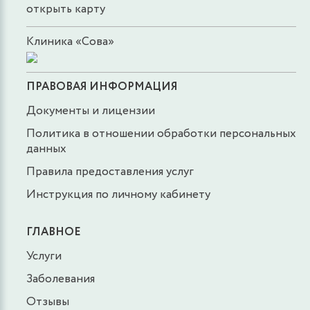
открыть карту
2900 руб.
ЗАПИСАТЬСЯ
Клиника «Сова»
Ультразвуковое исследование желудка и
двенадцати перстной кишки
ПРАВОВАЯ ИНФОРМАЦИЯ
Документы и лицензии
2100 руб.
ЗАПИСАТЬСЯ
Политика в отношении обработки персональных
данных
Ультразвуковое исследование желудка (с
контрастированием водой), ведущим
Правила предоставления услуг
специалистом
Инструкция по личному кабинету
2800 руб.
ЗАПИСАТЬСЯ
ГЛАВНОЕ
Услуги
Ультразвуковое исследование желудка и
двенадцати перстной кишки, ведущим
Заболевания
специалистом
Отзывы