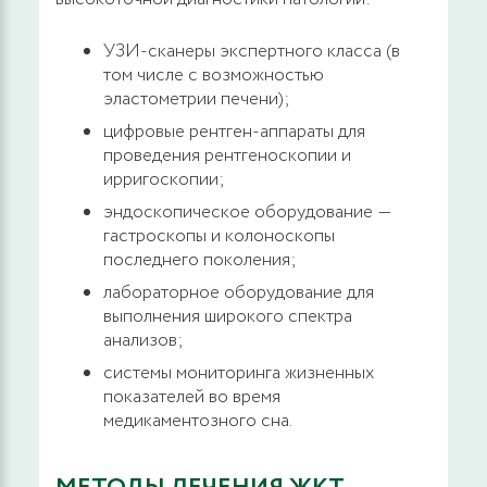
Вскрытие, дренирование парапроктита
УЗИ-сканеры экспертного класса (в
том числе с возможностью
11200 руб.
ЗАПИСАТЬСЯ
эластометрии печени);
цифровые рентген-аппараты для
проведения рентгеноскопии и
Склеротерапия геморроидальных узлов
ирригоскопии;
2000 руб.
ЗАПИСАТЬСЯ
эндоскопическое оборудование ―
гастроскопы и колоноскопы
последнего поколения;
Наложение латексного кольца с лифтингом, 1
лабораторное оборудование для
кольцо
выполнения широкого спектра
анализов;
6900 руб.
ЗАПИСАТЬСЯ
системы мониторинга жизненных
показателей во время
Дезартеризация геморроидальных узлов,
медикаментозного сна.
подслизистая с применением диодных
лазерных технологий аппаратом Mediola