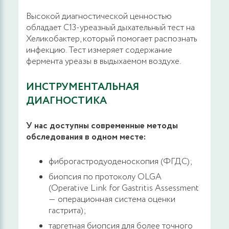
Высокой диагностической ценностью
обладает С13-уреазный дыхательный тест на
Удаление гипертрофированных анальных
Хеликобактер, который помогает распознать
сосочков радиоволновым методом
инфекцию. Тест измеряет содержание
фермента уреазы в выдыхаемом воздухе.
20000 руб.
ЗАПИСАТЬСЯ
ИНСТРУМЕНТАЛЬНАЯ
Иссечение наружного свища прямой кишки
ДИАГНОСТИКА
с применением диодных лазерных
технологий аппаратом Mediola Compact
У нас доступны современные методы
обследования в одном месте:
28100 руб.
ЗАПИСАТЬСЯ
фиброгастродуоденоскопия (ФГДС);
Иссечение подкожного свища прямой
биопсия по протоколу OLGA
кишки с применением диодных лазерных
(Operative Link for Gastritis Assessment
технологий аппаратом Mediola Compact
― операционная система оценки
гастрита);
42200 руб.
ЗАПИСАТЬСЯ
таргетная биопсия для более точного