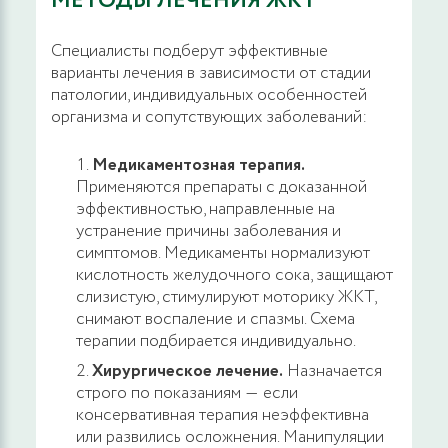
МЕТОДЫ ЛЕЧЕНИЯ ЖКТ
Compact
Специалисты подберут эффективные
43900 руб.
ЗАПИСАТЬСЯ
варианты лечения в зависимости от стадии
патологии, индивидуальных особенностей
организма и сопутствующих заболеваний:
Эвакуация тромбированного наружного
геморроидального узла радиоволновым
Медикаментозная терапия.
методом размерами до 1,5 см
Применяются препараты с доказанной
эффективностью, направленные на
8000 руб.
ЗАПИСАТЬСЯ
устранение причины заболевания и
симптомов. Медикаменты нормализуют
Удаление инородного тела прямой кишки
кислотность желудочного сока, защищают
без разреза
слизистую, стимулируют моторику ЖКТ,
снимают воспаление и спазмы. Схема
9300 руб.
терапии подбирается индивидуально.
ЗАПИСАТЬСЯ
Хирургическое лечение.
Назначается
строго по показаниям ― если
Иссечение эпителиального копчикового
консервативная терапия неэффективна
хода с применением диодных лазерных
или развились осложнения. Манипуляции