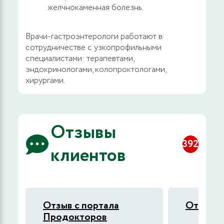
желчнокаменная болезнь.
2800 руб.
ЗАПИСАТЬСЯ
Врачи-гастроэнтерологи работают в
сотрудничестве с узкопрофильными
Прием (осмотр, консультация) врача-
специалистами: терапевтами,
колопроктолога повторный, доктора
эндокринологами, колопроктологами,
медицинских наук
хирургами.
2800 руб.
ЗАПИСАТЬСЯ
Отзывы
Прием (осмотр, консультация) врача-
гастроэнтеролога (гепатолога) первичный
392
клиентов
2900 руб.
ЗАПИСАТЬСЯ
Прием (осмотр, консультация) врача-
Отзыв с портала
Отзыв с
гастроэнтеролога ведущего специалиста
Продокторов