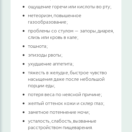
ощущение горечи или кислоты во рту;
метеоризм, повышенное
Аноскопия
газообразование;
1600 руб.
ЗАПИСАТЬСЯ
проблемы со стулом ― запоры, диарея,
слизь или кровь в кале;
тошнота;
Ректоскопия
эпизоды рвоты;
2300 руб.
ЗАПИСАТЬСЯ
ухудшение аппетита;
тяжесть в желудке, быстрое чувство
насыщения даже после небольшой
Ректороманоскопия
порции еды;
2700 руб.
ЗАПИСАТЬСЯ
потеря веса по неясной причине;
желтый оттенок кожи и склер глаз;
Плазмотерапия 1 процедура
заметное потемнение мочи;
усталость, слабость, вызванные
6200 руб.
ЗАПИСАТЬСЯ
расстройством пищеварения.