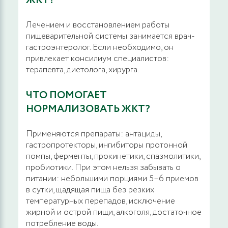
ЖКТ?
Лечением и восстановлением работы
Эластография мягких тканей
пищеварительной системы занимается врач-
гастроэнтеролог. Если необходимо, он
1000 руб.
ЗАПИСАТЬСЯ
привлекает консилиум специалистов:
терапевта, диетолога, хирурга.
Эластография мягких тканей, ведущим
специалистом
ЧТО ПОМОГАЕТ
НОРМАЛИЗОВАТЬ ЖКТ?
1200 руб.
ЗАПИСАТЬСЯ
Применяются препараты: антациды,
гастропротекторы, ингибиторы протонной
Эластография селезенки
помпы, ферменты, прокинетики, спазмолитики,
пробиотики. При этом нельзя забывать о
1600 руб.
ЗАПИСАТЬСЯ
питании: небольшими порциями 5–6 приемов
в сутки, щадящая пища без резких
температурных перепадов, исключение
Эластография селезенки, ведущим
жирной и острой пищи, алкоголя, достаточное
специалистом
потребление воды.