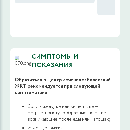
3300 руб.
ЗАПИСАТЬСЯ
Б
Прием (осмотр, консультация) врача-хирурга
повторный, ведущего специалиста
3300 руб.
ЗАПИСАТЬСЯ
СИМПТОМЫ И
Прием (осмотр, консультация) врача-
гастроэнтеролога первичный, главного
ПОКАЗАНИЯ
специалиста
Обратиться в Центр лечения заболеваний
3700 руб.
ЗАПИСАТЬСЯ
ЖКТ рекомендуется при следующей
симптоматике:
Прием (осмотр, консультация) врача-
боли в желудке или кишечнике —
гастроэнтеролога повторный, главного
острые, приступообразные, ноющие,
специалиста
возникающие после еды или натощак;
изжога, отрыжка;
3700 руб.
ЗАПИСАТЬСЯ