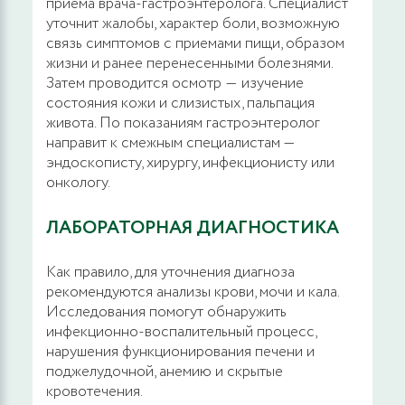
приема врача-гастроэнтеролога. Специалист
16800 руб.
ЗАПИСАТЬСЯ
уточнит жалобы, характер боли, возможную
связь симптомов с приемами пищи, образом
жизни и ранее перенесенными болезнями.
Удаление анальной бахромки
Затем проводится осмотр ― изучение
радиоволновым методом, множественные
состояния кожи и слизистых, пальпация
образования
живота. По показаниям гастроэнтеролог
направит к смежным специалистам —
31200 руб.
эндоскописту, хирургу, инфекционисту или
ЗАПИСАТЬСЯ
онкологу.
Иссечение анальной бахромки, единичные
ЛАБОРАТОРНАЯ ДИАГНОСТИКА
образования
Как правило, для уточнения диагноза
17300 руб.
ЗАПИСАТЬСЯ
рекомендуются анализы крови, мочи и кала.
Исследования помогут обнаружить
инфекционно-воспалительный процесс,
Иссечение анальной бахромки,
нарушения функционирования печени и
множественные образования
поджелудочной, анемию и скрытые
кровотечения.
29600 руб.
ЗАПИСАТЬСЯ