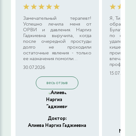
3100 руб.
ЗАПИСАТЬСЯ
Замечательный терапевт!
Я, Тихонов
Прием (осмотр, консультация) врача-
Успешно лечила меня от
обратилась
колопроктолога первичный, ведущего
ОРВИ и давления. Наргиз
Булатович
Гаджиевна выручила, когда
по своем
специалиста
после очередной простуды
удален
долго не проходили
кишечнике
3100 руб.
ЗАПИСАТЬСЯ
остаточные явления - только
произв
ее назначения помогли...
впеча
профессиона
30.07.2026
Прием (осмотр, консультация) врача-
15.07.2026
колопроктолога повторный, ведущего
специалиста
весь отзыв
в
3100 руб.
ЗАПИСАТЬСЯ
Прием (осмотр, консультация) врача-хирурга
Доктор:
первичный, ведущего специалиста
Алиева Наргиз Гаджиевна
Мухаме