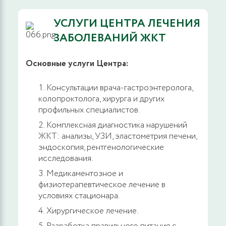
2700 руб.
ЗАПИСАТЬСЯ
УСЛУГИ ЦЕНТРА ЛЕЧЕНИЯ
Удаление папиллом, кондилом
ЗАБОЛЕВАНИЙ ЖКТ
радиоволновым методом, более 3 элементов
Основные услуги Центра:
2200 руб.
ЗАПИСАТЬСЯ
Консультации врача-гастроэнтеролога,
колопроктолога, хирурга и других
Удаление доброкачественных
профильных специалистов.
новообразований кожи
Комплексная диагностика нарушений
3800 руб.
ЗАПИСАТЬСЯ
ЖКТ: анализы, УЗИ, эластометрия печени,
эндоскопия, рентгенологические
исследования.
Прижигание слизистой прямой кишки
Медикаментозное и
физиотерапевтическое лечение в
2700 руб.
ЗАПИСАТЬСЯ
условиях стационара.
Хирургическое лечение.
Иссечение анальной трещины с