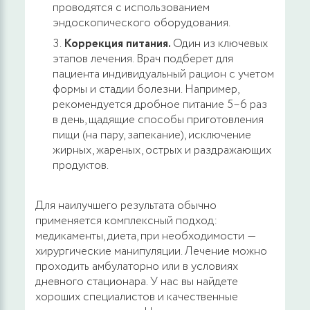
технологий под ультразвуковым контролем
проводятся с использованием
аппаратом Mediola Compact
эндоскопического оборудования.
Коррекция питания.
Один из ключевых
40200 руб.
ЗАПИСАТЬСЯ
этапов лечения. Врач подберет для
пациента индивидуальный рацион с учетом
формы и стадии болезни. Например,
Эндоскопическое электрохирургическое
рекомендуется дробное питание 5–6 раз
удаление новообразования прямой кишки
в день, щадящие способы приготовления
пищи (на пару, запекание), исключение
14400 руб.
ЗАПИСАТЬСЯ
жирных, жареных, острых и раздражающих
продуктов.
Эндоскопическое электрохирургическое
удаление новообразования заднего
Для наилучшего результата обычно
прохода (ануса) и анального канала
применяется комплексный подход:
медикаменты, диета, при необходимости ―
9300 руб.
ЗАПИСАТЬСЯ
хирургические манипуляции. Лечение можно
проходить амбулаторно или в условиях
дневного стационара. У нас вы найдете
Иссечение новообразований перианальной
хороших специалистов и качественные
области и анального канала с применением