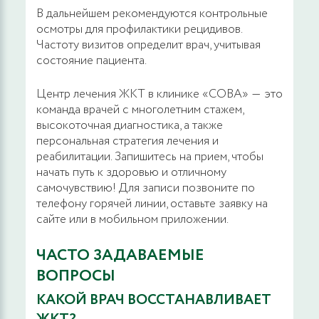
В дальнейшем рекомендуются контрольные
Параректальная блокада
осмотры для профилактики рецидивов.
Частоту визитов определит врач, учитывая
800 руб.
ЗАПИСАТЬСЯ
состояние пациента.
Аппликационная анестезия
Центр лечения ЖКТ в клинике «СОВА» ― это
команда врачей с многолетним стажем,
700 руб.
высокоточная диагностика, а также
ЗАПИСАТЬСЯ
персональная стратегия лечения и
реабилитации. Запишитесь на прием, чтобы
Профилактический прием (осмотр,
начать путь к здоровью и отличному
консультация) врача-хирурга
самочувствию! Для записи позвоните по
телефону горячей линии, оставьте заявку на
1500 руб.
сайте или в мобильном приложении.
ЗАПИСАТЬСЯ
ЧАСТО ЗАДАВАЕМЫЕ
Ультразвуковое исследование мягких тканей
ВОПРОСЫ
(одна анатомическая зона)
КАКОЙ ВРАЧ ВОССТАНАВЛИВАЕТ
1900 руб.
ЗАПИСАТЬСЯ