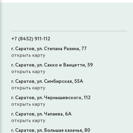
1500 руб.
ЗАПИСАТЬСЯ
Ультразвуковое исследование
поджелудочной железы (постпрандиальная
+7 (8452) 911-112
проба), ведущим специалистом
г. Саратов, ул. Степана Разина, 77
открыть карту
1400 руб.
ЗАПИСАТЬСЯ
г. Саратов, ул. Сакко и Ванцетти, 59
открыть карту
Ультразвуковое исследование
г. Саратов, ул. Симбирская, 55А
поджелудочной железы, ведущим
открыть карту
специалистом
г. Саратов, ул. Чернышевского, 112
1200 руб.
ЗАПИСАТЬСЯ
открыть карту
г. Саратов, ул. Чапаева, 6А
открыть карту
Ультразвуковое исследование органов
брюшной полости (комплексное)
г. Саратов, ул. Большая казачья, 80