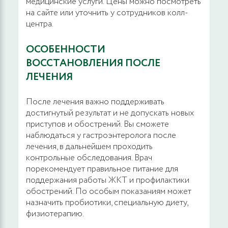
медицинские услуги. Цены можно посмотреть
диодных лазерных технологий аппаратом
на сайте или уточнить у сотрудников колл-
Mediola Compact
центра.
16200 руб.
ЗАПИСАТЬСЯ
ОСОБЕННОСТИ
ВОССТАНОВЛЕНИЯ ПОСЛЕ
ЛЕЧЕНИЯ
Коагуляция кровоточащего сосуда
3600 руб.
ЗАПИСАТЬСЯ
После лечения важно поддерживать
достигнутый результат и не допускать новых
приступов и обострений. Вы сможете
Проводниковая анестезия
наблюдаться у гастроэнтеролога после
лечения, в дальнейшем проходить
1800 руб.
ЗАПИСАТЬСЯ
контрольные обследования. Врач
порекомендует правильное питание для
поддержания работы ЖКТ и профилактики
Перианальная блокада
обострений. По особым показаниям может
назначить пробиотики, специальную диету,
2800 руб.
ЗАПИСАТЬСЯ
физиотерапию.