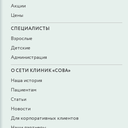
Акции
2100 руб.
ЗАПИСАТЬСЯ
Цены
Ультразвуковое исследование органов
СПЕЦИАЛИСТЫ
брюшной полости (комплексное), ведущим
специалистом
Взрослые
Детские
3400 руб.
ЗАПИСАТЬСЯ
Администрация
Ультразвуковое исследование желудка (с
О СЕТИ КЛИНИК «СОВА»
контрастированием водой)
Наша история
2400 руб.
ЗАПИСАТЬСЯ
Пациентам
Статьи
Ультразвуковое исследование матки и
Новости
придатков (трансабдоминальное)
Для корпоративных клиентов
3000 руб.
ЗАПИСАТЬСЯ
Наши партнеры