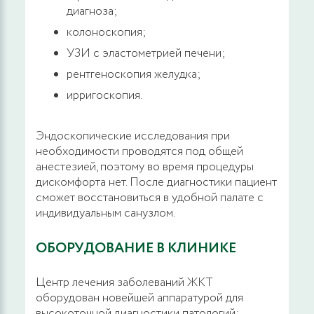
диагноза;
колоноскопия;
Иссечение чрезсфинктерного свища
прямой кишки с применением диодных
УЗИ с эластометрией печени;
лазерных технологий аппаратом Mediola
рентгеноскопия желудка;
Compact
ирригоскопия.
44700 руб.
ЗАПИСАТЬСЯ
Эндоскопические исследования при
необходимости проводятся под общей
Разрез или иссечение перианальной ткани
анестезией, поэтому во время процедуры
радиохирургическим методом
дискомфорта нет. После диагностики пациент
сможет восстановиться в удобной палате с
11000 руб.
ЗАПИСАТЬСЯ
индивидуальным санузлом.
ОБОРУДОВАНИЕ В КЛИНИКЕ
Дренирование абсцедирующего фурункула
перианальной области
Центр лечения заболеваний ЖКТ
оборудован новейшей аппаратурой для
5500 руб.
ЗАПИСАТЬСЯ
высокоточной диагностики патологий: