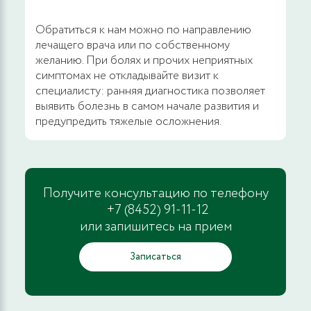
Биопсия прямой кишки с помощью
Обратиться к нам можно по направлению
видеоэндоскопических технологий
лечащего врача или по собственному
желанию. При болях и прочих неприятных
4000 руб.
ЗАПИСАТЬСЯ
симптомах не откладывайте визит к
специалисту: ранняя диагностика позволяет
выявить болезнь в самом начале развития и
Биопсия ануса и перианальной области
предупредить тяжелые осложнения.
2100 руб.
ЗАПИСАТЬСЯ
Удаление копролита
Получите консультацию по телефону
+7 (8452) 91-11-12
1900 руб.
ЗАПИСАТЬСЯ
или запишитесь на прием
Записаться
Удаление папиллом, кондилом
радиоволновым методом, 1-3 элемента