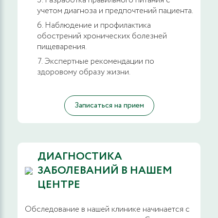
Разработка правильного питания с
применением диодных лазерных технологий
учетом диагноза и предпочтений пациента.
аппаратом Mediola Compact
Наблюдение и профилактика
обострений хронических болезней
31700 руб.
ЗАПИСАТЬСЯ
пищеварения.
Экспертные рекомендации по
Иссечение трещины анальной области
здоровому образу жизни.
радиохирургическим методом
23100 руб.
ЗАПИСАТЬСЯ
Записаться на прием
Тромбоэктомия радиоволновым методом
6200 руб.
ДИАГНОСТИКА
ЗАПИСАТЬСЯ
ЗАБОЛЕВАНИЙ В НАШЕМ
ЦЕНТРЕ
Удаление анальной бахромки
радиоволновым методом, единичные
образования
Обследование в нашей клинике начинается с