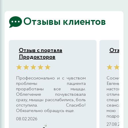
Отзывы клиентов
Отзыв с портала
Отзыв 
Продокторов
Профессионально и с чувством
Сосни
проблемы пациента
Евгенье
проработаны все мышцы.
настоящ
Облегчение почувствовала
отлично 
сразу, мышцы расслабились, боль
специаль
отступила. Спасибо!
сеанса о
Обязательно обращусь еще.
мою мед
подробно.
08.02.2026
27.08.2025