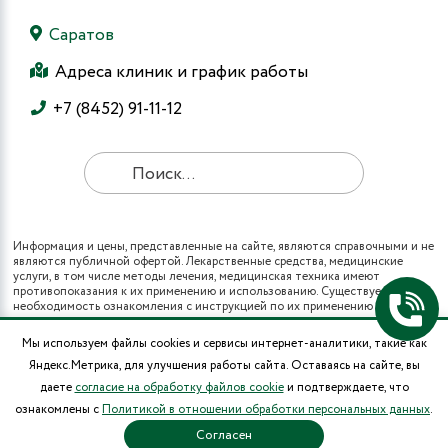
Саратов
Адреса клиник и график работы
+7 (8452) 91-11-12
Информация и цены, представленные на сайте, являются справочными и не
являются публичной офертой. Лекарственные средства, медицинские
услуги, в том числе методы лечения, медицинская техника имеют
противопоказания к их применению и использованию. Существует
необходимость ознакомления с инструкцией по их применению и
получения консультации специалистов.
Все виды медицинских услуг вы также можете получить в рамках
Мы используем файлы cookies и сервисы интернет-аналитики, такие как
программы государственных гарантий бесплатного оказания гражданам
Яндекс.Метрика, для улучшения работы сайта. Оставаясь на сайте, вы
медицинской помощи и территориальных программ государственных
гарантий бесплатного оказания гражданам медицинской помощи (при
даете
согласие на обработку файлов cookie
и подтверждаете, что
наличии полиса ОМС в муниципальных поликлиниках города).
ознакомлены с
Политикой в отношении обработки персональных данных
.
* Цены на операции носят информационный характер и могут изменяться в
зависимости от сложности и использования расходных материалов.
Согласен