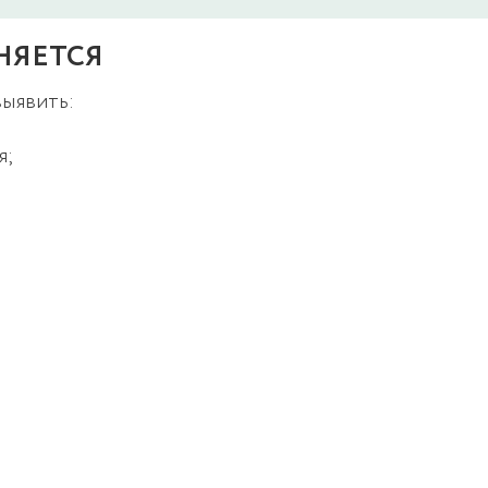
НЯЕТСЯ
ыявить:
я;