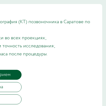
графия (КТ) позвоночника в Саратове по
и во всех проекциях;
и точность исследования;
часа после процедуры.
прием
ча