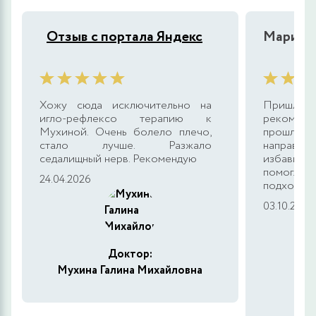
Отзыв с портала Яндекс
Марина
Хожу сюда исключительно на
Пришла к
игло-рефлексо терапию к
рекоменд
Мухиной. Очень болело плечо,
прошла 
стало лучше. Разжало
направле
седалищный нерв. Рекомендую
избавила 
помогла
24.04.2026
подход к 
03.10.2025
Доктор:
Мухина Галина Михайловна