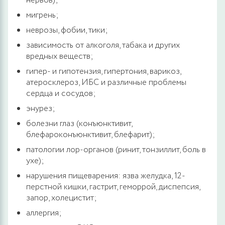
нервов);
мигрень;
неврозы, фобии, тики;
зависимость от алкоголя, табака и других
вредных веществ;
гипер- и гипотензия, гипертония, варикоз,
атеросклероз, ИБС и различные проблемы
сердца и сосудов;
энурез;
болезни глаз (конъюнктивит,
блефароконъюнктивит, блефарит);
патологии лор-органов (ринит, тонзиллит, боль в
ухе);
нарушения пищеварения: язва желудка, 12-
перстной кишки, гастрит, геморрой, диспепсия,
запор, холецистит;
аллергия;