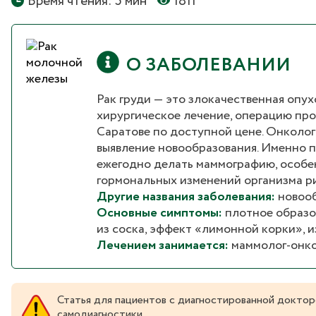
Время чтения: 5 мин
1811
О ЗАБОЛЕВАНИИ
Рак груди — это злокачественная опу
хирургическое лечение, операцию пр
Саратове по доступной цене. Онколог
выявление новообразования. Именно 
ежегодно делать маммографию, особен
гормональных изменений организма ри
Другие названия заболевания:
новооб
Основные симптомы:
плотное образо
из соска, эффект «лимонной корки», и
Лечением занимается:
маммолог-онко
Статья для пациентов с диагностированной доктор
самодиагностики.