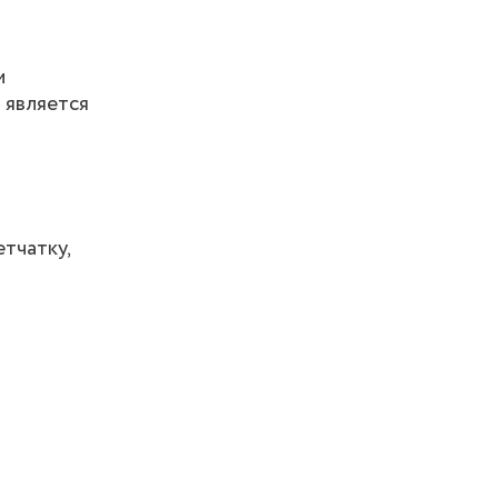
м
 является
тчатку,