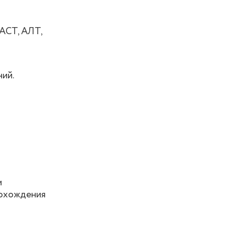
 АСТ, АЛТ,
ний.
м
рохождения