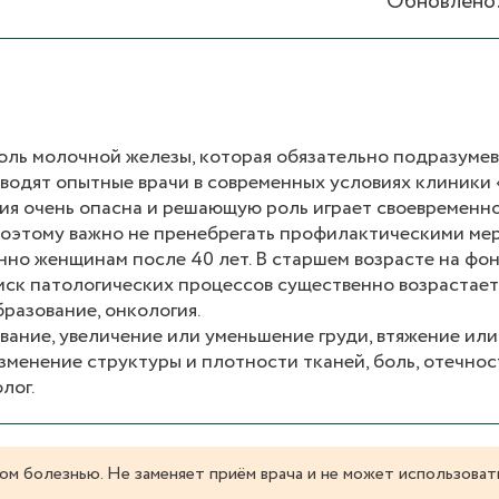
Обновлено: 
холь молочной железы, которая обязательно подразуме
оводят опытные врачи в современных условиях клиники
ия очень опасна и решающую роль играет своевременн
поэтому важно не пренебрегать профилактическими ме
но женщинам после 40 лет. В старшем возрасте на фо
ск патологических процессов существенно возрастает
разование, онкология.
вание, увеличение или уменьшение груди, втяжение ил
зменение структуры и плотности тканей, боль, отечнос
лог.
ом болезнью. Не заменяет приём врача и не может использоват