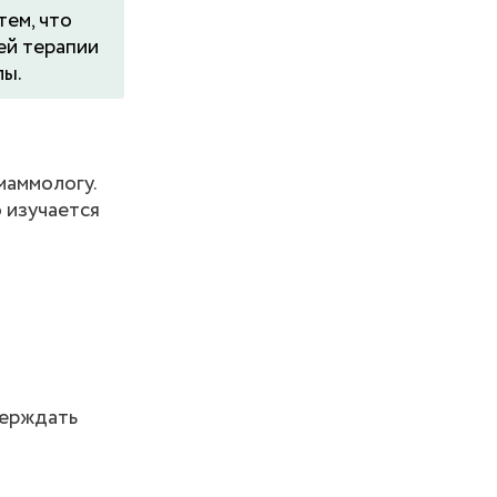
тем, что
ей терапии
лы.
маммологу.
 изучается
верждать