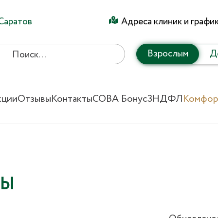
Саратов
Адреса клиник и графи
Взрослым
Д
кции
Отзывы
Контакты
СОВА Бонус
3НДФЛ
Комфор
ЗЫ