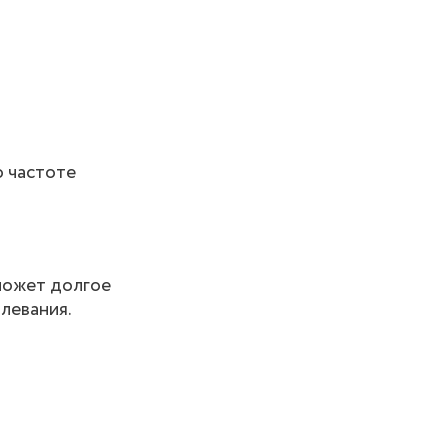
о частоте
 может долгое
левания.