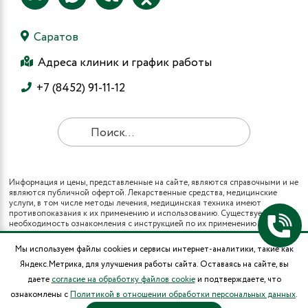
Саратов
Адреса клиник и график работы
+7 (8452) 91-11-12
Информация и цены, представленные на сайте, являются справочными и не
являются публичной офертой. Лекарственные средства, медицинские
услуги, в том числе методы лечения, медицинская техника имеют
противопоказания к их применению и использованию. Существует
необходимость ознакомления с инструкцией по их применению и
получения консультации специалистов.
Все виды медицинских услуг вы также можете получить в рамках
Мы используем файлы cookies и сервисы интернет-аналитики, такие как
программы государственных гарантий бесплатного оказания гражданам
Яндекс.Метрика, для улучшения работы сайта. Оставаясь на сайте, вы
медицинской помощи и территориальных программ государственных
гарантий бесплатного оказания гражданам медицинской помощи (при
даете
согласие на обработку файлов cookie
и подтверждаете, что
наличии полиса ОМС в муниципальных поликлиниках города).
ознакомлены с
Политикой в отношении обработки персональных данных
.
* Цены на операции носят информационный характер и могут изменяться в
зависимости от сложности и использования расходных материалов.