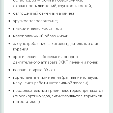
остеопороз ― боли в позвоночнике,
скованность движений, хрупкость костей;
отягощенный семейный анамнез;
хрупкое телосложение;
низкий индекс массы тела;
малоподвижный образ жизни;
злоупотребление алкоголем, длительный стаж
курения;
хронические заболевания опорно-
двигательного аппарата, ЖКТ печени и почек;
возраст старше 65 лет;
гормональные изменения (ранняя менопауза,
нарушения работы щитовидной железы);
продолжительный прием некоторых препаратов
(глюкокортикоидов, антикоагулянтов, гормонов,
цитостатиков).