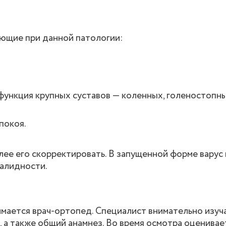
ющие при данной патологии:
функция крупных суставов — коленных, голеностопны
покоя.
лее его скорректировать. В запущенной форме варус
алидности.
имается врач-ортопед. Специалист внимательно изуч
, а также общий анамнез. Во время осмотра оценивае