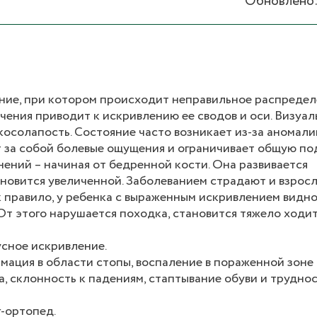
Обновлено: 
ние, при котором происходит неправильное распредел
ечения приводит к искривлению ее сводов и оси. Визуал
косолапость. Состояние часто возникает из-за аномали
ет за собой болевые ощущения и ограничивает общую по
нений – начиная от бедренной кости. Она развивается
новится увеличенной. Заболеванием страдают и взросл
к правило, у ребенка с выраженным искривлением видно
От этого нарушается походка, становится тяжело ходит
усное искривление.
мация в области стопы, воспаление в пораженной зоне 
, склонность к падениям, стаптывание обуви и труднос
-ортопед.