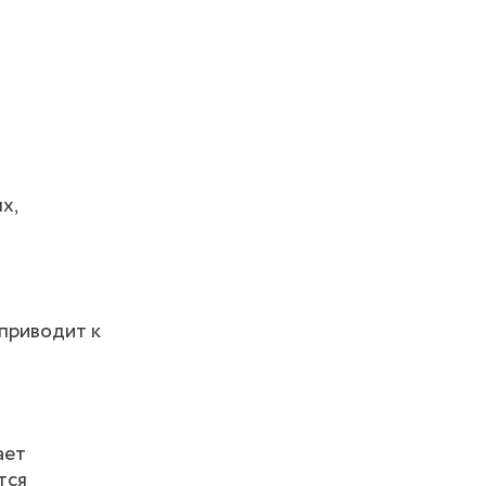
х,
 приводит к
ает
тся