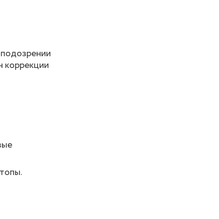
и подозрении
н коррекции
вые
топы.