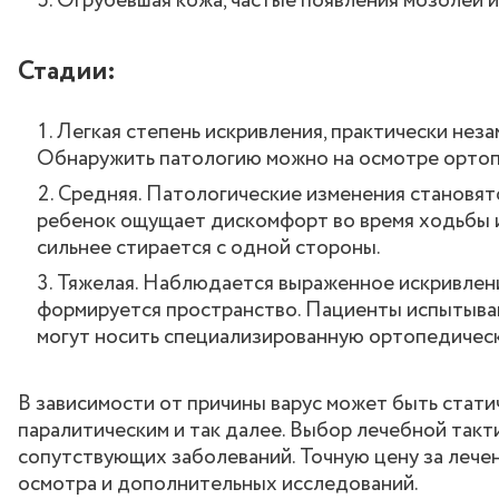
Огрубевшая кожа, частые появления мозолей из
Стадии:
Легкая степень искривления, практически неза
Обнаружить патологию можно на осмотре ортоп
Средняя. Патологические изменения становят
ребенок ощущает дискомфорт во время ходьбы 
сильнее стирается с одной стороны.
Тяжелая. Наблюдается выраженное искривление
формируется пространство. Пациенты испытываю
могут носить специализированную ортопедическ
В зависимости от причины варус может быть статич
паралитическим и так далее. Выбор лечебной такт
сопутствующих заболеваний. Точную цену за лече
осмотра и дополнительных исследований.