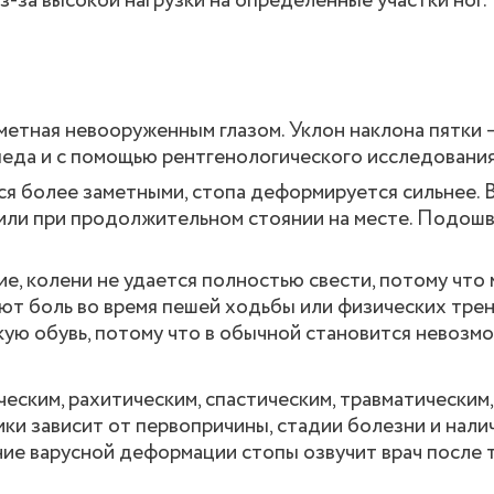
-за высокой нагрузки на определенные участки ног.
метная невооруженным глазом. Уклон наклона пятки —
еда и с помощью рентгенологического исследования
ся более заметными, стопа деформируется сильнее. 
или при продолжительном стоянии на месте. Подошв
, колени не удается полностью свести, потому что
т боль во время пешей ходьбы или физических трен
ую обувь, потому что в обычной становится невозм
еским, рахитическим, спастическим, травматическим,
ики зависит от первопричины, стадии болезни и нали
ние варусной деформации стопы озвучит врач после