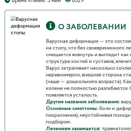
Время чтения: 5 мин
8329
О ЗАБОЛЕВАНИИ
Варусная деформация ― это состоя
на стопу, что без своевременного л
смещается вовнутрь и выглядит как 
структуре костей и суставов, влеч
Варус затрагивает несколько сочле
неравномерно, внешняя сторона ста
(чаще ― дошкольного возраста). Ка
колени не полностью разгибаются. 
появляется усталость.
Другие названия заболевания:
вар
Основные симптомы:
боли и дефор
покраснения), неустойчивая походка
подбором.
Лечением занимается:
травматолог