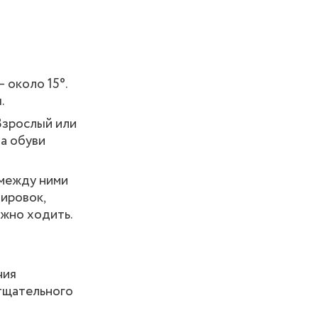
 около 15°.
.
Взрослый или
а обуви
 между ними
ировок,
ожно ходить.
чия
 тщательного