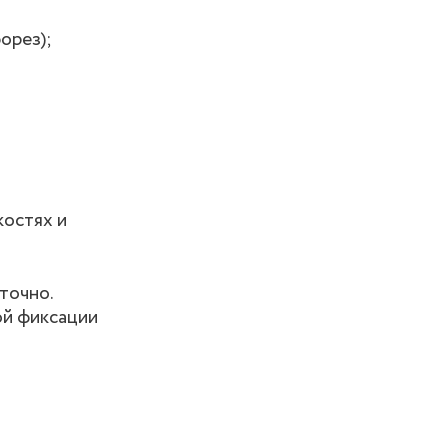
орез);
костях и
точно.
ой фиксации