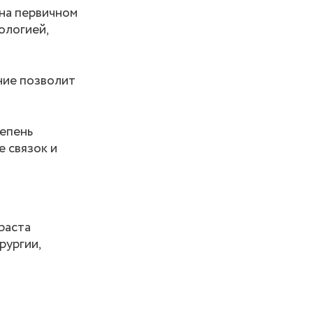
 на первичном
ологией,
ние позволит
епень
 связок и
раста
рургии,