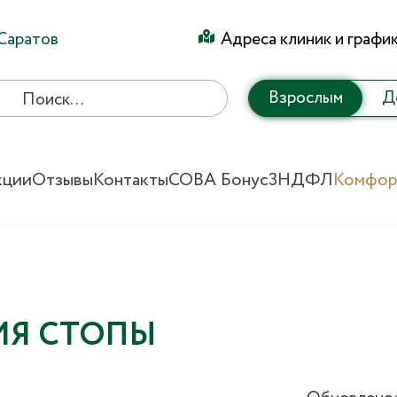
Саратов
Адреса клиник и графи
Взрослым
Д
кции
Отзывы
Контакты
СОВА Бонус
3НДФЛ
Комфор
ИЯ СТОПЫ