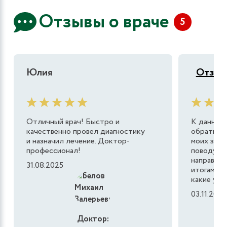
Отзывы о враче
5
Юлия
Отзыв
Отличный врач! Быстро и
К данном
качественно провел диагностику
обратила
и назначил лечение. Доктор-
моих знак
профессионал!
поводу б
направил 
31.08.2025
итогам об
какие у ме
03.11.2023
Доктор: