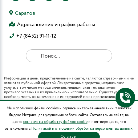
Саратов
Адреса клиник и график работы
+7 (8452) 91-11-12
Информация и цены, представленные на сайте, являются справочными и не
являются публичной офертой. Лекарственные средства, медицинские
услуги, в том числе методы лечения, медицинская техника имеют
противопоказания к их применению и использованию. Существует
необходимость ознакомления с инструкцией по их применению и
получения консультации специалистов.
Все виды медицинских услуг вы также можете получить в рамках
Мы используем файлы cookies и сервисы интернет-аналитики, такие как
программы государственных гарантий бесплатного оказания гражданам
Яндекс.Метрика, для улучшения работы сайта. Оставаясь на сайте, вы
медицинской помощи и территориальных программ государственных
гарантий бесплатного оказания гражданам медицинской помощи (при
даете
согласие на обработку файлов cookie
и подтверждаете, что
наличии полиса ОМС в муниципальных поликлиниках города).
ознакомлены с
Политикой в отношении обработки персональных данных
.
* Цены на операции носят информационный характер и могут изменяться в
зависимости от сложности и использования расходных материалов.
Согласен