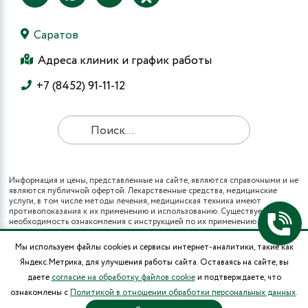
Саратов
Адреса клиник и график работы
+7 (8452) 91-11-12
Информация и цены, представленные на сайте, являются справочными и не
являются публичной офертой. Лекарственные средства, медицинские
услуги, в том числе методы лечения, медицинская техника имеют
противопоказания к их применению и использованию. Существует
необходимость ознакомления с инструкцией по их применению и
получения консультации специалистов.
Все виды медицинских услуг вы также можете получить в рамках
Мы используем файлы cookies и сервисы интернет-аналитики, такие как
программы государственных гарантий бесплатного оказания гражданам
Яндекс.Метрика, для улучшения работы сайта. Оставаясь на сайте, вы
медицинской помощи и территориальных программ государственных
гарантий бесплатного оказания гражданам медицинской помощи (при
даете
согласие на обработку файлов cookie
и подтверждаете, что
наличии полиса ОМС в муниципальных поликлиниках города).
ознакомлены с
Политикой в отношении обработки персональных данных
.
* Цены на операции носят информационный характер и могут изменяться в
зависимости от сложности и использования расходных материалов.