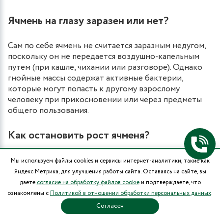
Ячмень на глазу заразен или нет?
Сам по себе ячмень не считается заразным недугом,
поскольку он не передается воздушно-капельным
путем (при кашле, чихании или разговоре). Однако
гнойные массы содержат активные бактерии,
которые могут попасть к другому взрослому
человеку при прикосновении или через предметы
общего пользования.
Как остановить рост ячменя?
На начальном этапе заболевания ячмень можно
Мы используем файлы cookies и сервисы интернет-аналитики, такие как
прижечь спиртом (очень аккуратно!) или
Яндекс.Метрика, для улучшения работы сайта. Оставаясь на сайте, вы
использовать сухое тепло. Немедленное
даете
согласие на обработку файлов cookie
и подтверждаете, что
применение антибактериальных капель также
ознакомлены с
Политикой в отношении обработки персональных данных
.
помогает купировать воспаление и не дать гнойнику
Согласен
развиться.