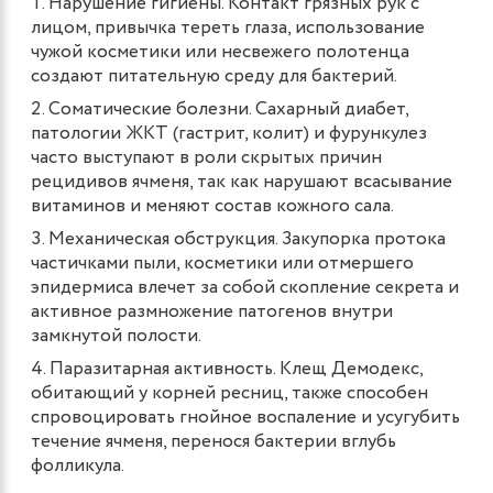
Нарушение гигиены. Контакт грязных рук с
лицом, привычка тереть глаза, использование
чужой косметики или несвежего полотенца
создают питательную среду для бактерий.
Соматические болезни. Сахарный диабет,
патологии ЖКТ (гастрит, колит) и фурункулез
часто выступают в роли скрытых причин
рецидивов ячменя, так как нарушают всасывание
витаминов и меняют состав кожного сала.
Механическая обструкция. Закупорка протока
частичками пыли, косметики или отмершего
эпидермиса влечет за собой скопление секрета и
активное размножение патогенов внутри
замкнутой полости.
Паразитарная активность. Клещ Демодекс,
обитающий у корней ресниц, также способен
спровоцировать гнойное воспаление и усугубить
течение ячменя, перенося бактерии вглубь
фолликула.