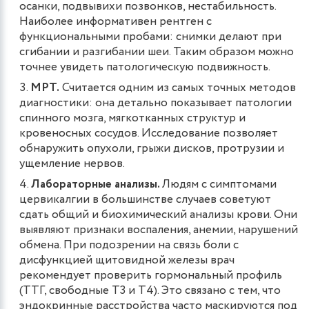
осанки, подвывихи позвонков, нестабильность.
Наиболее информативен рентген с
функциональными пробами: снимки делают при
сгибании и разгибании шеи. Таким образом можно
точнее увидеть патологическую подвижность.
МРТ.
Считается одним из самых точных методов
диагностики: она детально показывает патологии
спинного мозга, мягкотканных структур и
кровеносных сосудов. Исследование позволяет
обнаружить опухоли, грыжи дисков, протрузии и
ущемление нервов.
Лабораторные анализы.
Людям с симптомами
цервикалгии в большинстве случаев советуют
сдать общий и биохимический анализы крови. Они
выявляют признаки воспаления, анемии, нарушений
обмена. При подозрении на связь боли с
дисфункцией щитовидной железы врач
рекомендует проверить гормональный профиль
(ТТГ, свободные Т3 и Т4). Это связано с тем, что
эндокринные расстройства часто маскируются под