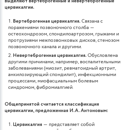
выделяют вертеброгенные и невертеброгенные
цервикалгии.
Вертеброгенная цервикалгия.
Связана с
поражениями позвоночного столба ―
остеохондрозом, спондилоартрозом, грыжами и
протрузиями межпозвонковых дисков, стенозом
позвоночного канала и другими.
Невертеброгенная цервикалгия.
Обусловлена
другими причинами, например, воспалительными
заболеваниями (миозит, ревматоидный артрит,
анкилозирующий спондилит), инфекционными
процессами, миофасциальным болевым
синдромом, фибромиалгией.
Общепринятой считается классификация
цервикалгии, предложенная И.А. Антоновым:
Цервикалгия
― представляет собой