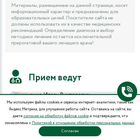
Материалы, размещенные на данной странице, носят
информационный характер и предназначены для
образовательных целей. Посетители сайта не
должны использовать их в качестве медицинских
рекомендаций. Определение диагноза и выбор
методики лечения остается исключительной
прерогативой вашего лечащего врача!
Прием ведут
5
Мы используем файлы cookies и сервисы интернет-аналитики, такие как
Кононенко Игорь Викторович
Яндекс.Метрика, для улучшения работы сайта. Оставаясь на сайте, вы
Вертебролог-кинезиолог, Врач-невролог,
даете
согласие на обработку файлов cookie
и подтверждаете, что
Остеопат, Мануальный терапевт
ознакомлены с
Политикой в отношении обработки персональных данных
.
Согласен
Стаж
Прием врача
31 лет
-