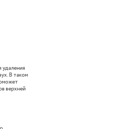
я удаления
ух. В таком
поможет
ов верхней
о.