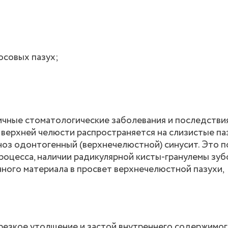
осовых пазух;
ичные стоматологические заболевания и последстви
 верхней челюсти распространяется на слизистые паз
гноз одонтогенный (верхнечелюстной) синусит. Это 
роцесса, наличии радикулярной кисты-гранулемы зуб
ного материала в просвет верхнечелюстной пазухи,
 резкое утолщение и застой внутреннего содержимог