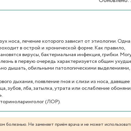
Обновлено: 
х носа, лечение которого зависит от этиологии. Одна
оходит в острой и хронической форме. Как правило,
новятся вирусы, бактериальная инфекция, грибки. Мог
олезнь в первую очередь характеризуется общим ухудш
ьно дышать, обильными патологическими выделениями,
вого дыхания, появление гноя и слизи из носа, давящее
а, зубов, лба, затылка, утрата или ослабление обоняни
ь.
оториноларинголог (ЛОР).
ом болезнью. Не заменяет приём врача и не может использоват