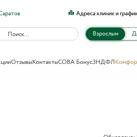
Саратов
Адреса клиник и графи
Взрослым
Д
кции
Отзывы
Контакты
СОВА Бонус
3НДФЛ
Комфор