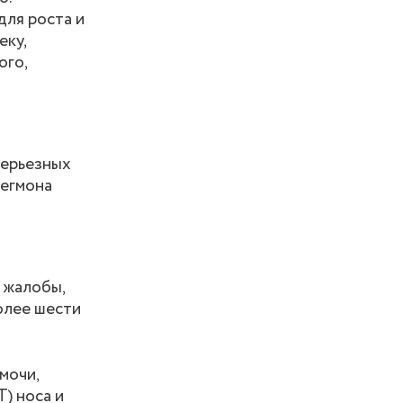
для роста и
еку,
ого,
серьезных
легмона
 жалобы,
олее шести
мочи,
) носа и