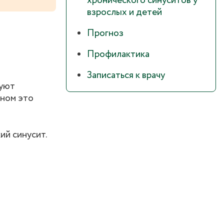
хронического синуситов у
взрослых и детей
Прогноз
Профилактика
Записаться к врачу
руют
вном это
ий синусит.