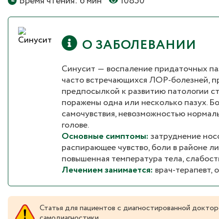
Время чтения: 6 мин
10850
О ЗАБОЛЕВАНИИ
Синусит ― воспаление придаточных пазу
часто встречающихся ЛОР-болезней, пр
предпосылкой к развитию патологии ста
поражены одна или несколько пазух. Б
самочувствия, невозможностью нормал
голове.
Основные симптомы:
затруднение носо
распирающее чувство, боли в районе лиц
повышенная температура тела, слабост
Лечением занимается:
врач-терапевт, 
Статья для пациентов с диагностированной доктор
самодиагностики.