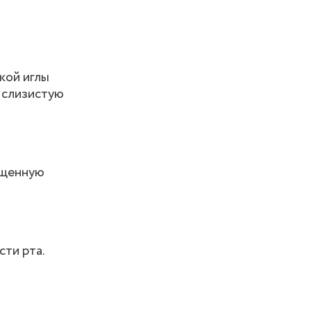
кой иглы
 слизистую
ущенную
сти рта.