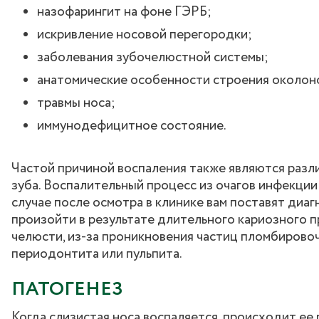
назофарингит на фоне ГЭРБ;
искривление носовой перегородки;
заболевания зубочелюстной системы;
анатомические особенности строения околон
травмы носа;
иммунодефицитное состояние.
Частой причиной воспаления также являются разл
зуба. Воспалительный процесс из очагов инфекции
случае после осмотра в клинике вам поставят диа
произойти в результате длительного кариозного п
челюсти, из-за проникновения частиц пломбировоч
периодонтита или пульпита.
ПАТОГЕНЕЗ
Когда слизистая носа воспаляется, происходит ее