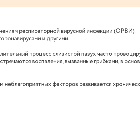
нениям респираторной вирусной инфекции (ОРВИ),
коронавирусами и другими.
лительный процесс слизистой пазух часто провоци
Встречаются воспаления, вызванные грибками, в осно
м неблагоприятных факторов развивается хроническ