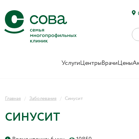
Услуги
Центры
Врачи
Цены
А
Главная
Заболевания
Синусит
СИНУСИТ