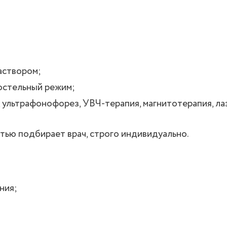
аствором;
постельный режим;
 ультрафонофорез, УВЧ-терапия, магнитотерапия, ла
ью подбирает врач, строго индивидуально.
ния;