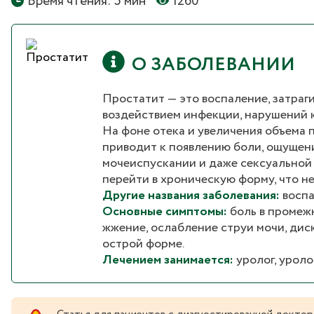
Время чтения: 5 мин
1260
О ЗАБОЛЕВАНИИ
Простатит — это воспаление, затра
воздействием инфекции, нарушений к
На фоне отека и увеличения объема 
приводит к появлению боли, ощущен
мочеиспускании и даже сексуальной
перейти в хроническую форму, что н
Другие названия заболевания:
воспа
Основные симптомы:
боль в промежн
жжение, ослабление струи мочи, ди
острой форме.
Лечением занимается:
уролог, уроло