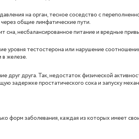
авления на орган, тесное соседство с переполненн
 через общие лимфатические пути.
т сна, несбалансированное питание и вредные прив
.
ие уровня тестостерона или нарушение соотношени
 в железе.
 друг друга. Так, недостаток физической активност
ую задержке простатического сока и запуску меха
ько форм заболевания, каждая из которых имеет сво