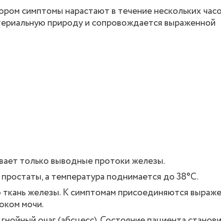
ором симптомы нарастают в течение нескольких час
ктериальную природу и сопровождается выраженной
ивает только выводные протоки железы.
простаты, а температура поднимается до 38°C.
 ткань железы. К симптомам присоединяются выраж
оком мочи.
гнойный очаг (абсцесс). Состояние пациента станов