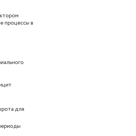
актором
е процессы в
риального
ицит
орота для
 периоды