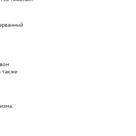
рерванный
овом
а также
низма.