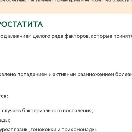
ом болезнью. Не заменяет приём врача и не может использоват
РОСТАТИТА
од влиянием целого ряда факторов, которые принят
овлено попаданием и активным размножением болез
ся:
 случаев бактериального воспаления;
ады;
реаплазмы, гонококки и трихомонады.