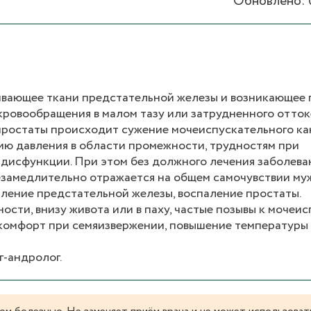
Обновлено: 
гивающее ткани предстательной железы и возникающее
ровообращения в малом тазу или затрудненного оттоке
простаты происходит сужение мочеиспускательного кан
ию давления в области промежности, трудностям при
 дисфункции. При этом без должного лечения заболева
езамедлительно отражается на общем самочувствии му
ление предстательной железы, воспаление простаты.
ости, внизу живота или в паху, частые позывы к мочеи
скомфорт при семяизвержении, повышение температуры
г-андролог.