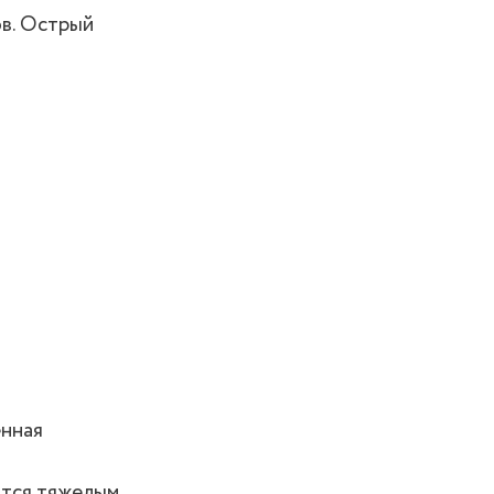
ов. Острый
енная
ится тяжелым