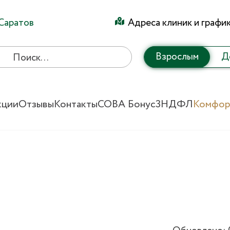
Саратов
Адреса клиник и графи
Взрослым
Д
кции
Отзывы
Контакты
СОВА Бонус
3НДФЛ
Комфор