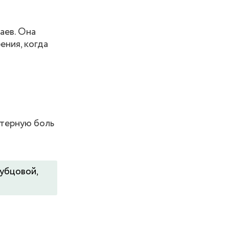
аев. Она
ения, когда
ктерную боль
убцовой,