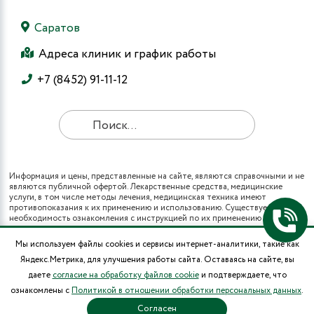
Саратов
Адреса клиник и график работы
+7 (8452) 91-11-12
Информация и цены, представленные на сайте, являются справочными и не
являются публичной офертой. Лекарственные средства, медицинские
услуги, в том числе методы лечения, медицинская техника имеют
противопоказания к их применению и использованию. Существует
необходимость ознакомления с инструкцией по их применению и
получения консультации специалистов.
Все виды медицинских услуг вы также можете получить в рамках
Мы используем файлы cookies и сервисы интернет-аналитики, такие как
программы государственных гарантий бесплатного оказания гражданам
Яндекс.Метрика, для улучшения работы сайта. Оставаясь на сайте, вы
медицинской помощи и территориальных программ государственных
гарантий бесплатного оказания гражданам медицинской помощи (при
даете
согласие на обработку файлов cookie
и подтверждаете, что
наличии полиса ОМС в муниципальных поликлиниках города).
ознакомлены с
Политикой в отношении обработки персональных данных
.
* Цены на операции носят информационный характер и могут изменяться в
зависимости от сложности и использования расходных материалов.
Согласен