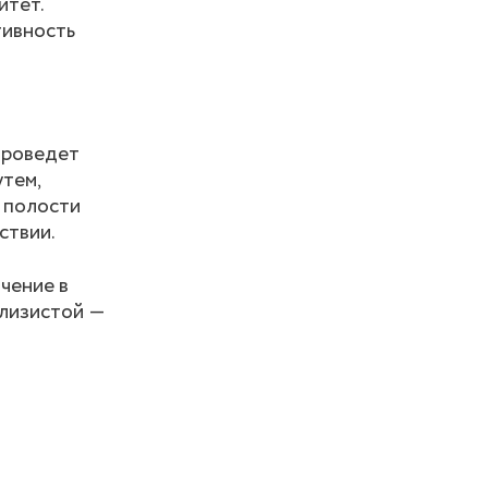
итет.
тивность
проведет
утем,
 полости
ствии.
чение в
слизистой ―