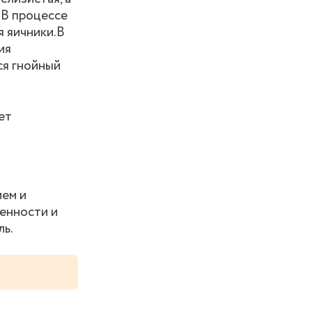
 В процессе
я яичники.В
ия
ся гнойный
ет
ием и
менности и
ль.