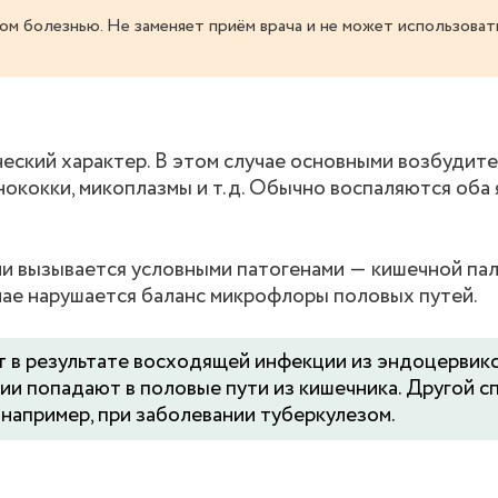
ом болезнью. Не заменяет приём врача и не может использоват
еский характер. В этом случае основными возбудит
ококки, микоплазмы и т.д. Обычно воспаляются оба 
и вызывается условными патогенами ― кишечной пал
чае нарушается баланс микрофлоры половых путей.
т в результате восходящей инфекции из эндоцервикса
ии попадают в половые пути из кишечника. Другой с
например, при заболевании туберкулезом.