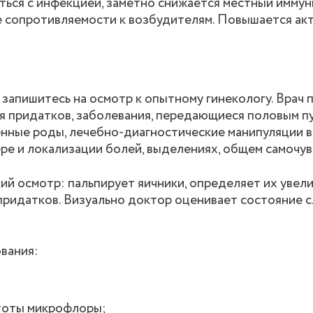
оться с инфекцией, заметно снижается местный иммун
е сопротивляемости к возбудителям. Повышается ак
запишитесь на осмотр к опытному гинекологу. Врач 
ния придатков, заболевания, передающиеся половым п
нные роды, лечебно-диагностические манипуляции в
ре и локализации болей, выделениях, общем самочув
й осмотр: пальпирует яичники, определяет их увели
придатков. Визуально доктор оценивает состояние 
вания:
стоты микрофлоры;