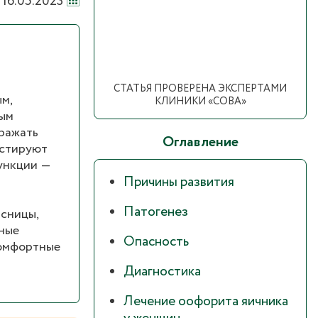
16.05.2023
СТАТЬЯ ПРОВЕРЕНА ЭКСПЕРТАМИ
м,
КЛИНИКИ «СОВА»
ным
оражать
Оглавление
остируют
ункции ―
Причины развития
Патогенез
ясницы,
ные
Опасность
комфортные
Диагностика
Лечение оофорита яичника