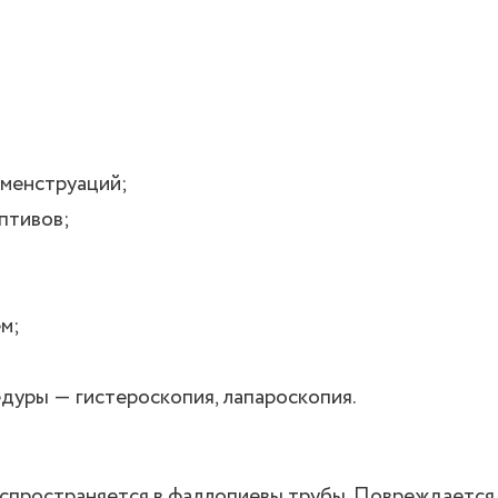
 менструаций;
птивов;
м;
;
дуры ― гистероскопия, лапароскопия.
спространяется в фаллопиевы трубы. Повреждается 