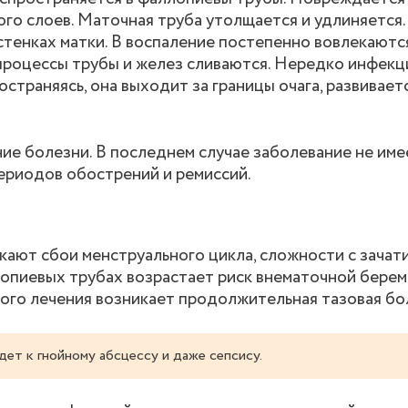
го слоев. Маточная труба утолщается и удлиняется.
 стенках матки. В воспаление постепенно вовлекаютс
 процессы трубы и желез сливаются. Нередко инфекц
траняясь, она выходит за границы очага, развивает
ие болезни. В последнем случае заболевание не име
ериодов обострений и ремиссий.
ают сбои менструального цикла, сложности с зачат
лопиевых трубах возрастает риск внематочной бере
ого лечения возникает продолжительная тазовая бо
ет к гнойному абсцессу и даже сепсису.