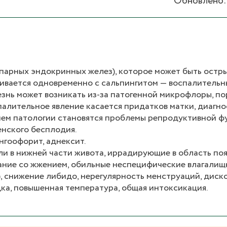
Обновлено: 
парных эндокринных желез), которое может быть остры
звивается одновременно с сальпингитом — воспалитель
езнь может возникать из-за патогенной микрофлоры, п
палительное явление касается придатков матки, диагн
ем патологии становятся проблемы репродуктивной ф
енского бесплодия.
нгоофорит, аднексит.
и в нижней части живота, иррадирующие в область по
ание со жжением, обильные неспецифические влагалищ
), снижение либидо, нерегулярность менструаций, дис
ка, повышенная температура, общая интоксикация.