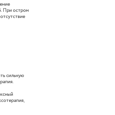
нение
. При остром
 отсутствие
ять сильную
рапия.
ексный
ксотерапия,