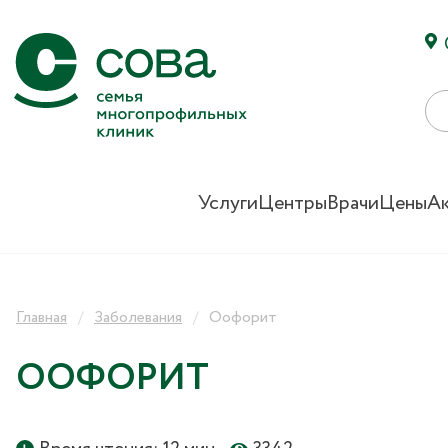
Услуги
Центры
Врачи
Цены
А
Главная
Заболевания
Оофорит
ООФОРИТ