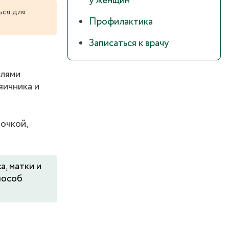
у женщин
ься для
Профилактика
Записаться к врачу
елями
яичника и
очкой,
, матки и
пособ