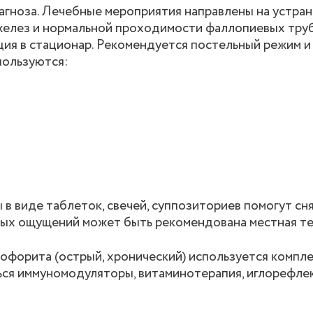
агноза. Лечебные мероприятия направлены на устра
желез и нормальной проходимости фаллопиевых труб
ция в стационар. Рекомендуется постельный режим и
пользуются:
 виде таблеток, свечей, суппозиториев помогут сн
ных ощущений может быть рекомендована местная те
офорита (острый, хронический) используется компл
ся иммуномодуляторы, витаминотерапия, иглорефле