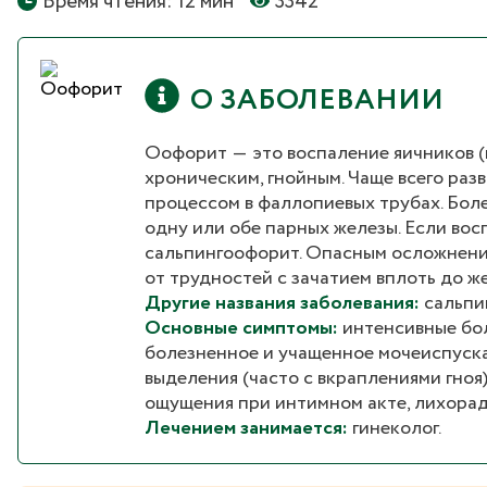
Время чтения: 12 мин
3342
О ЗАБОЛЕВАНИИ
Оофорит ― это воспаление яичников (
хроническим, гнойным. Чаще всего ра
процессом в фаллопиевых трубах. Бол
одну или обе парных железы. Если вос
сальпингоофорит. Опасным осложнени
от трудностей с зачатием вплоть до ж
Другие названия заболевания:
сальпи
Основные симптомы:
интенсивные бол
болезненное и учащенное мочеиспуск
выделения (часто с вкраплениями гноя
ощущения при интимном акте, лихорад
Лечением занимается:
гинеколог.