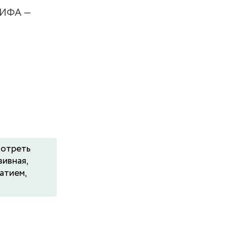
, ИФА ―
мотреть
зивная,
атием,