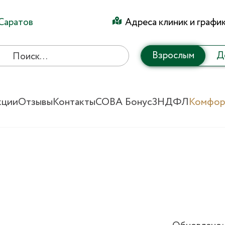
Саратов
Адреса клиник и графи
Взрослым
Д
кции
Отзывы
Контакты
СОВА Бонус
3НДФЛ
Комфор