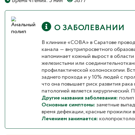
Время чтения: 5 мин
3877
О ЗАБОЛЕВАНИИ
В клинике «СОВА» в Саратове провод
канала ― внутрипросветного образова
напоминает кожный вырост в области
железистыми или соединительнотканн
профилактической колоноскопии. Вст
заднего прохода и у 10% людей с про
что она повышает риск развития рак
патологией является хирургический. 
Другие названия заболевания:
полип 
Основные симптомы:
заметные выпад
время дефекации, красные прожилки в 
Лечением занимается:
колопроктолог