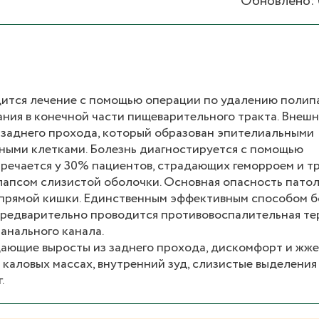
Обновлено: 
ится лечение с помощью операции по удалению полип
ния в конечной части пищеварительного тракта. Внеш
 заднего прохода, который образован эпителиальными
ыми клетками. Болезнь диагностируется с помощью
речается у 30% пациентов, страдающих геморроем и 
лапсом слизистой оболочки. Основная опасность патоло
а прямой кишки. Единственным эффективным способом б
Предварительно проводится противовоспалительная те
анального канала.
ающие выросты из заднего прохода, дискомфорт и жже
каловых массах, внутренний зуд, слизистые выделения 
.