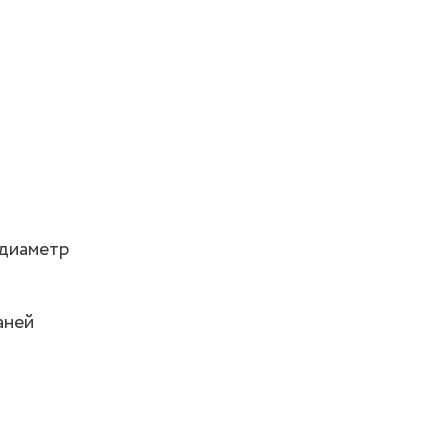
 диаметр
аней