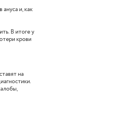
ануса и, как
ть. В итоге у
потери крови
ставят на
иагностики.
жалобы,