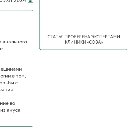
09.01.2024
СТАТЬЯ ПРОВЕРЕНА ЭКСПЕРТАМИ
а анального
КЛИНИКИ «СОВА»
не
трещинами
гии в том,
орьбы с
рапия.
ние во
из ануса.