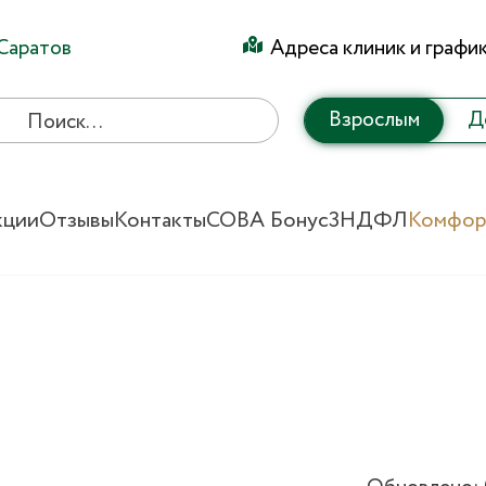
Саратов
Адреса клиник и графи
Взрослым
Д
кции
Отзывы
Контакты
СОВА Бонус
3НДФЛ
Комфор