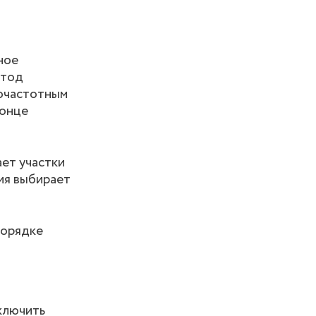
ное
етод
кочастотным
конце
ает участки
ия выбирает
порядке
ключить