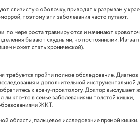
т слизистую оболочку, приводят к разрывам у краев 
еморрой, поэтому эти заболевания часто путают.
, по мере роста травмируются и начинают кровоточи
ыделения бывают скудными, но постоянными. Из-за 
йшем может стать хронической).
ия требуется пройти полное обследование. Диагноз 
 исследования и дополнительной инструментальной д
братитесь к врачу-проктологу. Доктор выслушает 
ал ли кто-то в семье заболеваниями толстой кишки,
образованиями ЖКТ.
ой области, пальцевое исследование прямой кишки.