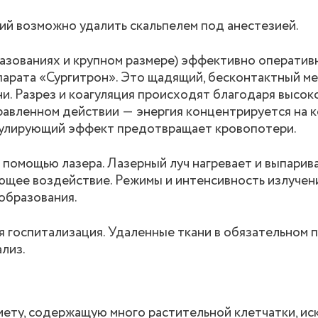
й возможно удалить скальпелем под анестезией.
азованиях и крупном размере) эффективно оператив
парата «Сургитрон». Это щадящий, бесконтактный м
ни. Разрез и коагуляция происходят благодаря высо
равленном действии ― энергия концентрируется на 
агулирующий эффект предотвращает кровопотери.
 помощью лазера. Лазерный луч нагревает и выпарив
ющее воздействие. Режимы и интенсивность излучен
ообразования.
я госпитализация. Удаленные ткани в обязательном 
лиз.
ету, содержащую много растительной клетчатки, ис