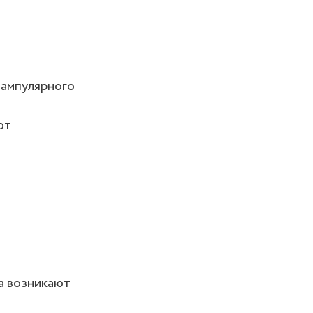
 ампулярного
ют
а возникают