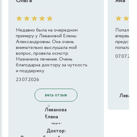
Ольга
Яна
Недавно была на очередном
Попала к
примеру у Левановой Елены
впервые в
Александровны. Она очень
представл
внимательно выслушала мой
попала им
вопрос, провела осмотр.
07.07.202
Назначила лечение. Очень
благодарна доктору за чуткость
и поддержку
23.07.2026
весь отзыв
Левано
Доктор: