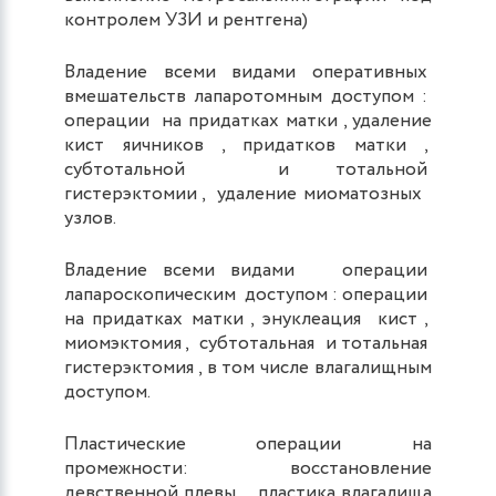
контролем УЗИ и рентгена)
Владение всеми видами оперативных
вмешательств лапаротомным доступом :
операции на придатках матки , удаление
кист яичников , придатков матки ,
субтотальной и тотальной
гистерэктомии , удаление миоматозных
узлов.
Владение всеми видами операции
лапароскопическим доступом : операции
на придатках матки , энуклеация кист ,
миомэктомия , субтотальная и тотальная
гистерэктомия , в том числе влагалищным
доступом.
Пластические операции на
промежности: восстановление
девственной плевы , пластика влагалища