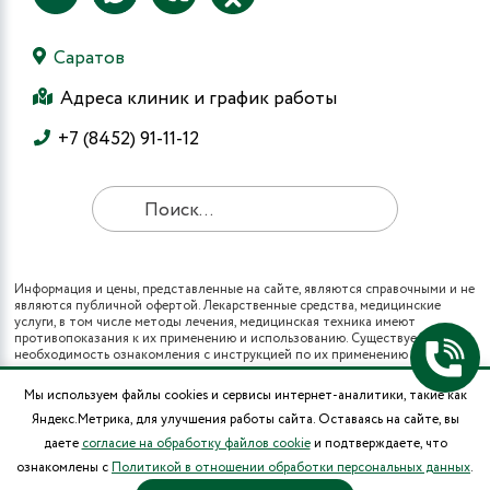
Саратов
Адреса клиник и график работы
+7 (8452) 91-11-12
Информация и цены, представленные на сайте, являются справочными и не
являются публичной офертой. Лекарственные средства, медицинские
услуги, в том числе методы лечения, медицинская техника имеют
противопоказания к их применению и использованию. Существует
необходимость ознакомления с инструкцией по их применению и
получения консультации специалистов.
Все виды медицинских услуг вы также можете получить в рамках
Мы используем файлы cookies и сервисы интернет-аналитики, такие как
программы государственных гарантий бесплатного оказания гражданам
Яндекс.Метрика, для улучшения работы сайта. Оставаясь на сайте, вы
медицинской помощи и территориальных программ государственных
гарантий бесплатного оказания гражданам медицинской помощи (при
даете
согласие на обработку файлов cookie
и подтверждаете, что
наличии полиса ОМС в муниципальных поликлиниках города).
ознакомлены с
Политикой в отношении обработки персональных данных
.
* Цены на операции носят информационный характер и могут изменяться в
зависимости от сложности и использования расходных материалов.