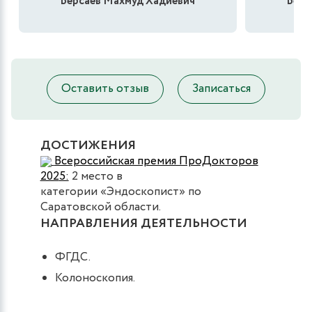
Берсаев Махмуд Хадиевич
Берс
Оставить отзыв
Записаться
ДОСТИЖЕНИЯ
Всероссийская премия ПроДокторов
202
5:
2 место в
категории «Эндоскопист» по
Саратовской области.
НАПРАВЛЕНИЯ ДЕЯТЕЛЬНОСТИ
ФГДС.
Колоноскопия.