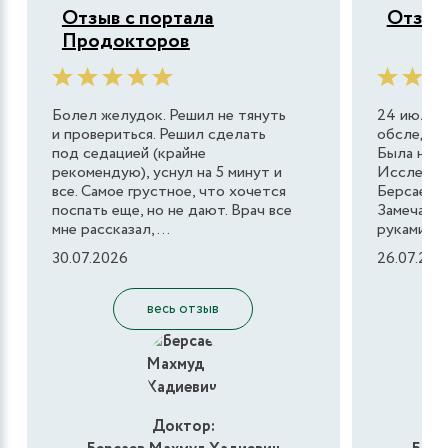
Отзыв с портала
Отзыв 
Продокторов
Болел желудок. Решил не тянуть
24 июля 2
и провериться. Решил сделать
обследова
под седацией (крайне
Была на п
рекомендую), уснул на 5 минут и
Исследов
все. Самое грустное, что хочется
Берсаев М
поспать еще, но не дают. Врач все
Замечател
мне рассказал,...
руками. 
30.07.2026
26.07.202
весь отзыв
Доктор: