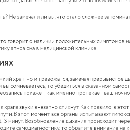
ции, когда вы внезапно заснули и отключились в не
ь? Не замечали ли вы, что стало сложнее запомина
это говорит о наличии положительных симптомов но
тику апноэ сна в медицинской клинике.
ИЯХ
кий храп, но и тревожатся, замечая прерывистое ды
и вы сомневаетесь, то убедиться в сказанном самос
еозапись покажет, как именно протекает ваш ночно
храпа звуки внезапно стихнут. Как правило, в этот 
 пути. В этот момент все органы испытывают гипок
 2-3 минут. Возобновление дыхания происходит чер
дите самодиагностику, то обратите внимание на ко