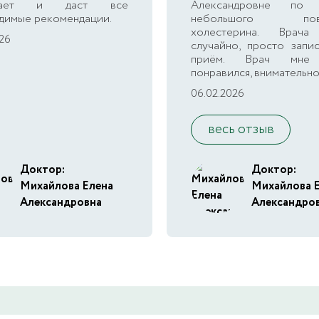
ушает и даст все
Александровне по 
димые рекомендации.
небольшого повы
холестерина. Врача
026
случайно, просто запи
приём. Врач мне
понравился, внимательно.
06.02.2026
весь отзыв
Доктор:
Доктор:
Михайлова Елена
Михайлова 
Александровна
Александро