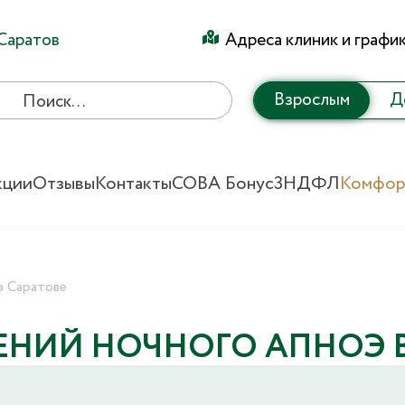
Саратов
Адреса клиник и графи
Взрослым
Д
кции
Отзывы
Контакты
СОВА Бонус
3НДФЛ
Комфор
в Саратове
НИЙ НОЧНОГО АПНОЭ В