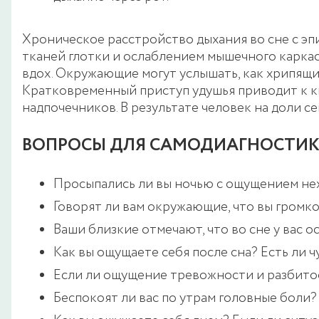
Хроническое расстройство дыхания во сне с эп
тканей глотки и ослаблением мышечного каркаса
вдох. Окружающие могут услышать, как хрипящий 
Кратковременный приступ удушья приводит к к
надпочечников. В результате человек на доли сек
ВОПРОСЫ ДЛЯ САМОДИАГНОСТИ
Просыпались ли вы ночью с ощущением нех
Говорят ли вам окружающие, что вы громк
Ваши близкие отмечают, что во сне у вас 
Как вы ощущаете себя после сна? Есть ли ч
Если ли ощущение тревожности и разбито
Беспокоят ли вас по утрам головные боли?