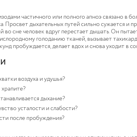
изодами частичного или полного апноэ связано в б
. Просвет дыхательных путей сильно сужается и пр
во сне человек вдруг перестает дышать. Он пытаетс
ислородному голоданию тканей, вызывает тахикар
унд пробуждается, делает вдох и снова уходит в сон
КИ
ватки воздуха и удушья?
о храпите?
останавливается дыхание?
увство усталости и слабости?
сти после пробуждения?