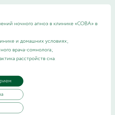
шений ночного апноэ в клинике «СОВА» в
линике и домашних условиях;
ного врача-сомнолога;
ктика расстройств сна.
прием
ча