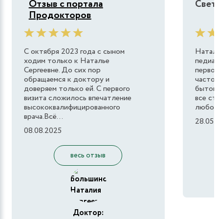
Отзыв с портала
Свет
Продокторов
С октября 2023 года с сыном
Натали
ходим только к Наталье
педиат
Сергеевне. До сих пор
первок
обращаемся к доктору и
часто 
доверяем только ей. С первого
бытову
визита сложилось впечатление
все ст
высококвалифицированного
любому
врача.Всё...
28.05.
08.08.2025
весь отзыв
Доктор: