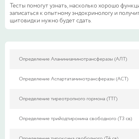
Тесты помогут узнать, насколько хорошо функц
записаться к опытному эндокринологу и получит
щитовидки нужно будет сдать.
Определение Аланиниаминотрансферазы (АЛТ)
Определение Аспартатаминотрансферазы (АСТ)
Определение тиреотропного гормона (ТТГ)
Определение трийодтиронина свободного (Т3 св)
Определение тироксина свободного (Т4 св)