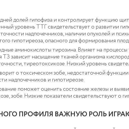
едней долей гипофиза и контролирует функцию щит
нный уровень ТТГ свидетельствует о развитии гип
точности надпочечников, наличии опухолей и психи
ого гипотиреоза, опасного для формирования плод
ные аминокислоты тирозина. Влияет на процессы 
я ТЗ зависит насыщение тканей организма кислоро
очности, тиреотоксикозе. Низкий уровень свидете
орит о токсическом зобе, недостаточной функции 
ти надпочечников и гипотиреозе.
дование поможет оценить состояние железы и выяв
зе, зобе. Низкие показатели свидетельствуют о ги
НОГО ПРОФИЛЯ ВАЖНУЮ РОЛЬ ИГРА