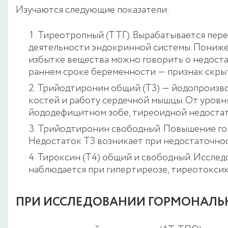
Изучаются следующие показатели:
Тиреотропный (ТТГ). Вырабатывается пер
деятельности эндокринной системы. Пониже
избытке вещества можно говорить о недоста
раннем сроке беременности ― признак скрыт
Трийодтиронин общий (Т3) ― йодопроизвод
костей и работу сердечной мышцы. От уровн
йододефицитном зобе, тиреоидной недостат
Трийодтиронин свободный. Повышение гов
Недостаток Т3 возникает при недостаточнос
Тироксин (Т4) общий и свободный. Иссле
наблюдается при гипертиреозе, тиреотоксико
ПРИ ИССЛЕДОВАНИИ ГОРМОНАЛЬ