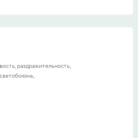
вость, раздражительность;
 светобоязнь;