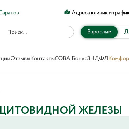
Саратов
Адреса клиник и графи
Взрослым
Д
кции
Отзывы
Контакты
СОВА Бонус
3НДФЛ
Комфор
ы
 ЩИТОВИДНОЙ ЖЕЛЕЗЫ